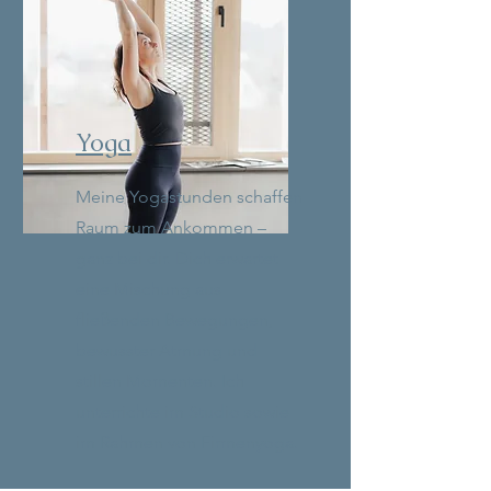
Yoga
Meine Yogastunden schaffen
Raum zum Ankommen –
ganz bei dir. Dich erwartet
eine Mischung aus
fließenden Bewegungen,
bewusster Atmung und
stillen Momenten. Ich
unterrichte im Studio sowie
im Rahmen von Firmenyoga.