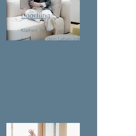
Coaching
Klarheit, Struktur und
Intuition für dein Leben oder
Business. Im 1:1 Coaching
begleite ich dich dabei,
deinen eigenen Weg zu
erkennen und ihn mutig zu
gehen – mit Fokus,
Leichtigkeit und innerer
Stärke.