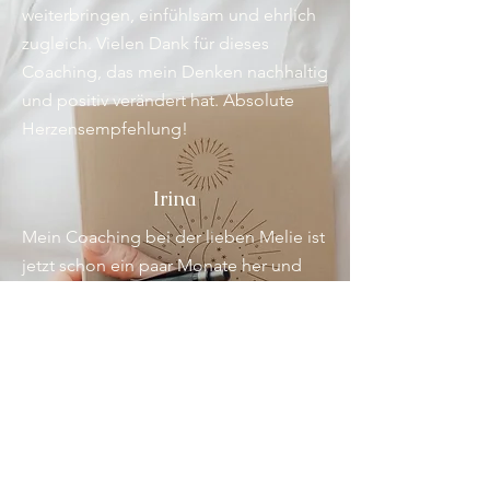
weiterbringen, einfühlsam und ehrlich
zugleich. Vielen Dank für dieses
Coaching, das mein Denken nachhaltig
und positiv verändert hat. Absolute
Herzensempfehlung!
Irina
Mein Coaching bei der lieben Melie ist
jetzt schon ein paar Monate her und
seitdem ist einiges in Bewegung
gekommen. Melie schafft einen
vertrauensvollen Raum, in dem man
ganz offen sprechen kann. Ich hab
mich sehr wohlgefühlt und durch die
Übungen an Klarheit gewonnen. Vielen
Dank für den Anstoß in die richtige