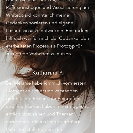
Reflexionsfragen und Visualisierung am
Whiteboard konnte ich meine
Gedanken sortieren und eigene
Lösungsansätze entwickeln. Besonders
hilfreich war für mich der Gedanke, den
erarbeiteten Prozess als Prototyp für
zukünftige Vorhaben zu nutzen.
Katharina P.
Bei Melanie habe ich mich vom ersten
Moment an sicher und verstanden
gefühlt. Ihre Präsenz, ihr Feingefühl
und ihre Klarheit haben mir ermöglicht,
ehrlich hinzusehen und Themen
anzugehen, die ich lange verdrängt
hatte. Sie stellt Fragen, die