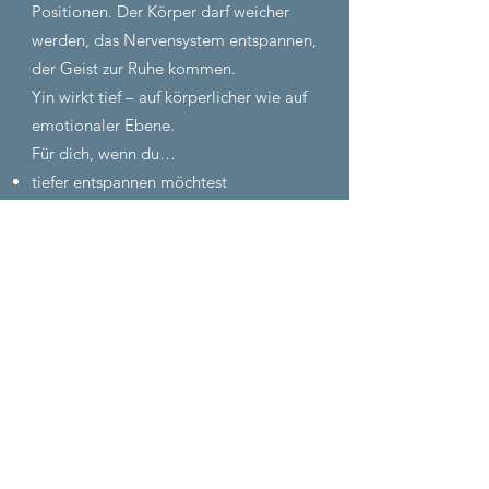
Positionen. Der Körper darf weicher
werden, das Nervensystem entspannen,
der Geist zur Ruhe kommen.
Yin wirkt tief – auf körperlicher wie auf
emotionaler Ebene.
Für dich, wenn du…
tiefer entspannen möchtest
besser schlafen willst
dich nach Ruhe und Weite sehnst
Dienstag, 19:15- 20:15 Uhr
Stillness in Motion, Passau
Corporate Yoga – Achtsamkeit
im Arbeitsalltag
Ob im Büro oder online – diese
speziell zugeschnittenen Yoga-