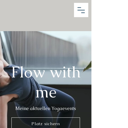
Flow with
me
Meine aktuellen Yogaevents
Platz sichern