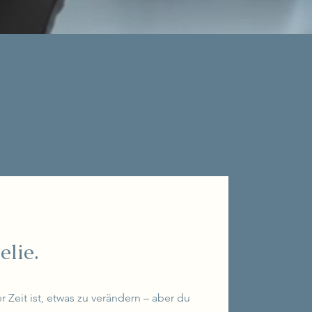
elie.
r Zeit ist, etwas zu verändern – aber du