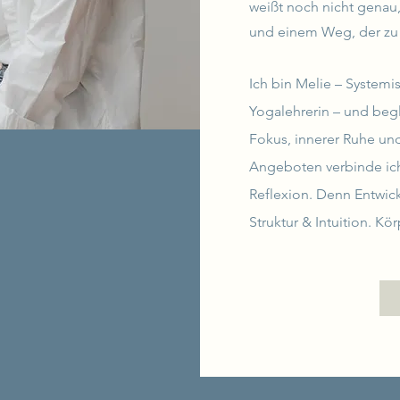
weißt noch nicht genau,
und einem Weg, der zu 
Ich bin Melie – System
Yogalehrerin – und beg
Fokus, innerer Ruhe un
Angeboten verbinde ic
Reflexion. Denn Entwic
Struktur & Intuition. Kö