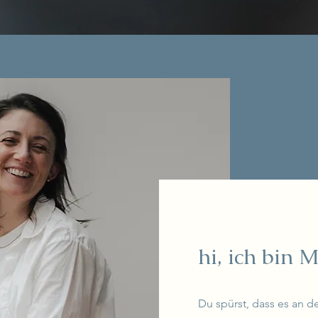
hi, ich bin M
Du spürst, dass es an de