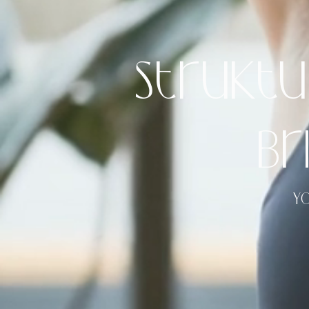
Struktu
br
Yo