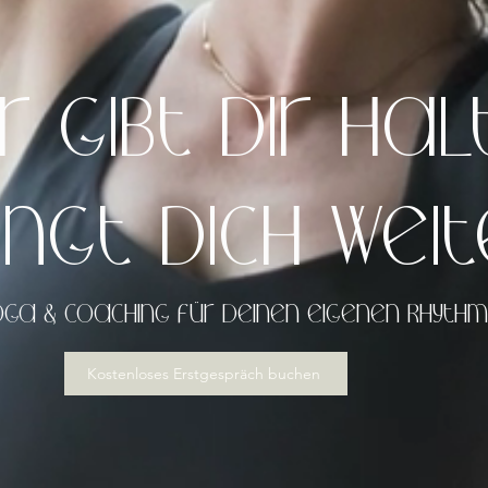
r gibt dir Hal
ingt dich weit
ga & Coaching für deinen eigenen Rhythm
Kostenloses Erstgespräch buchen