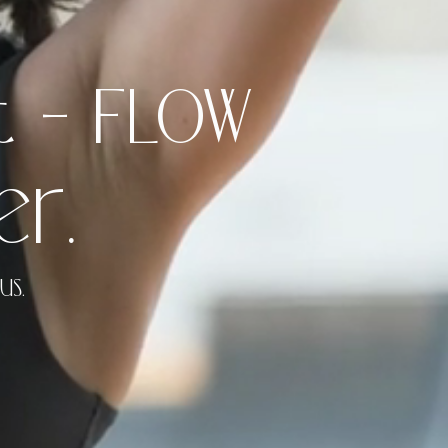
t – Flow
er.
us.