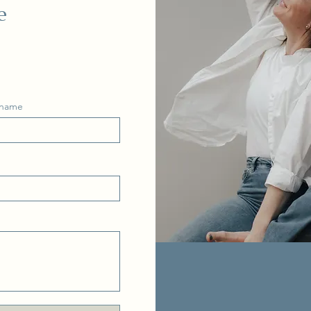
e
name