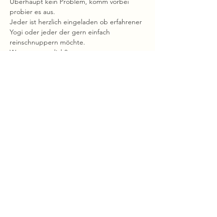
Überhaupt kein Problem, komm vorbei 
probier es aus.
Jeder ist herzlich eingeladen ob erfahrener 
Yogi oder jeder der gern einfach 
reinschnuppern möchte.
Was erwartet dich?
- abwechslungsreiche Flows mit fließenden 
Bewegungungen
Mehr anzeigen
Diese Veranstaltung teilen
ZwiSchen Struktur
und Gefühl entsteht Raum.