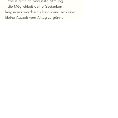
- Focus auf eine bewusste Atmung
- die Möglichkeit deine Gedanken 
langsamer werden zu lassen und sich eine 
kleine Auszeit vom Alltag zu gönnen
Was brauchst du dafür?
- bequeme Kleidung
Mehr anzeigen
Diese Veranstaltung teilen
ZwiSchen Struktur
und Gefühl entsteht Raum.
Impressum & Datenschutz
I
AGBs
©2026 studio-melora.de