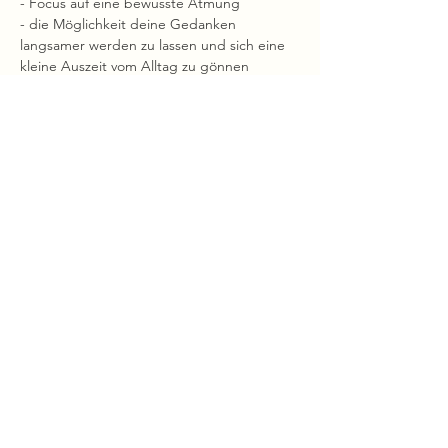
- Focus auf eine bewusste Atmung
- die Möglichkeit deine Gedanken 
langsamer werden zu lassen und sich eine 
kleine Auszeit vom Alltag zu gönnen
Was brauchst du dafür?
- bequeme Kleidung
Mehr anzeigen
Diese Veranstaltung teilen
ZwiSchen Struktur
und Gefühl entsteht Raum.
Impressum & Datenschutz
I
AGBs
©2026 studio-melora.de